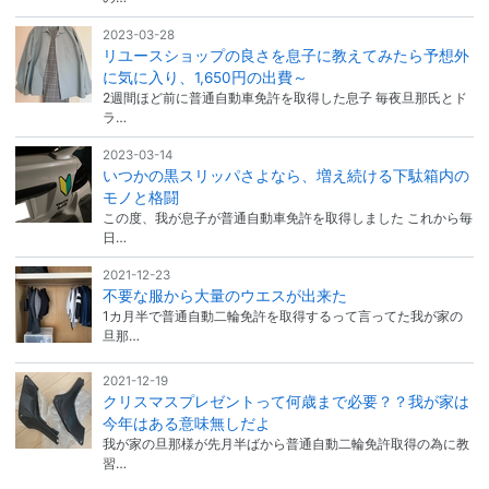
2023-03-28
リユースショップの良さを息子に教えてみたら予想外
に気に入り、1,650円の出費～
2週間ほど前に普通自動車免許を取得した息子 毎夜旦那氏とド
ラ…
2023-03-14
いつかの黒スリッパさよなら、増え続ける下駄箱内の
モノと格闘
この度、我が息子が普通自動車免許を取得しました これから毎
日…
2021-12-23
不要な服から大量のウエスが出来た
1カ月半で普通自動二輪免許を取得するって言ってた我が家の
旦那…
2021-12-19
クリスマスプレゼントって何歳まで必要？？我が家は
今年はある意味無しだよ
我が家の旦那様が先月半ばから普通自動二輪免許取得の為に教
習…